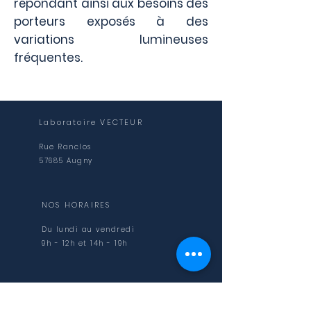
répondant ainsi aux besoins des
porteurs exposés à des
variations lumineuses
fréquentes.
Laboratoire VECTEUR
Rue Ranclos
57685 Augny
NOS HORAIRES
Du lundi au vendredi
9h - 12h et 14h - 19h
NOUS CONTACTER